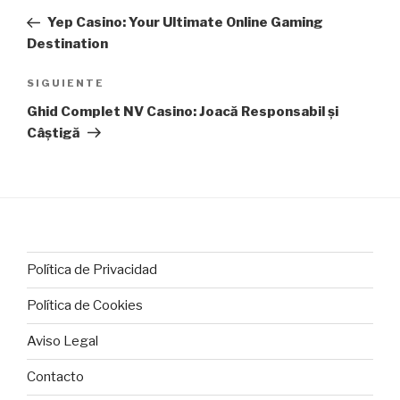
de
anterior:
Yep Casino: Your Ultimate Online Gaming
entradas
Destination
Siguiente
SIGUIENTE
entrada
Ghid Complet NV Casino: Joacă Responsabil și
Câștigă
Política de Privacidad
Política de Cookies
Aviso Legal
Contacto