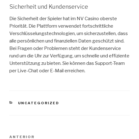
Sicherheit und Kundenservice
Die Sicherheit der Spieler hat im NV Casino oberste
Priorität. Die Plattform verwendet fortschrittliche
Verschlüsselungstechnologien, um sicherzustellen, dass
alle persönlichen und finanziellen Daten geschützt sind.
Bei Fragen oder Problemen steht der Kundenservice
rund um die Uhr zur Verfügung, um schnelle und effiziente
Unterstützung zu bieten. Sie können das Support-Team
per Live-Chat oder E-Mail erreichen.
CATEGORÍAS
UNCATEGORIZED
Navegación
Entrada
ANTERIOR