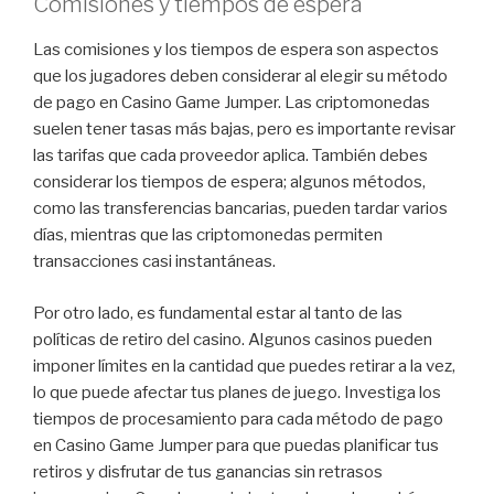
Comisiones y tiempos de espera
Las comisiones y los tiempos de espera son aspectos
que los jugadores deben considerar al elegir su método
de pago en Casino Game Jumper. Las criptomonedas
suelen tener tasas más bajas, pero es importante revisar
las tarifas que cada proveedor aplica. También debes
considerar los tiempos de espera; algunos métodos,
como las transferencias bancarias, pueden tardar varios
días, mientras que las criptomonedas permiten
transacciones casi instantáneas.
Por otro lado, es fundamental estar al tanto de las
políticas de retiro del casino. Algunos casinos pueden
imponer límites en la cantidad que puedes retirar a la vez,
lo que puede afectar tus planes de juego. Investiga los
tiempos de procesamiento para cada método de pago
en Casino Game Jumper para que puedas planificar tus
retiros y disfrutar de tus ganancias sin retrasos