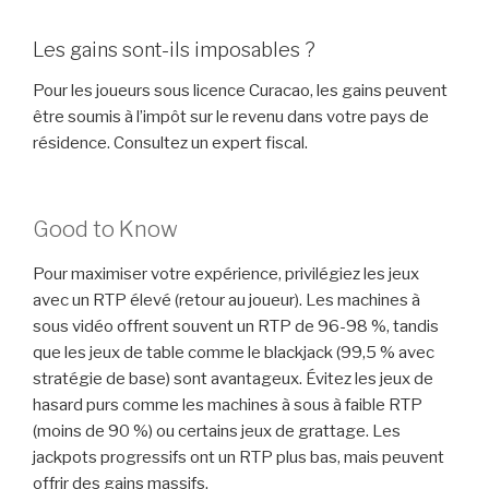
Les gains sont-ils imposables ?
Pour les joueurs sous licence Curacao, les gains peuvent
être soumis à l’impôt sur le revenu dans votre pays de
résidence. Consultez un expert fiscal.
Good to Know
Pour maximiser votre expérience, privilégiez les jeux
avec un RTP élevé (retour au joueur). Les machines à
sous vidéo offrent souvent un RTP de 96-98 %, tandis
que les jeux de table comme le blackjack (99,5 % avec
stratégie de base) sont avantageux. Évitez les jeux de
hasard purs comme les machines à sous à faible RTP
(moins de 90 %) ou certains jeux de grattage. Les
jackpots progressifs ont un RTP plus bas, mais peuvent
offrir des gains massifs.