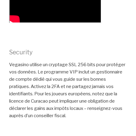
Security
Vegasino utilise un cryptage SSL 256 bits pour protéger
vos données. Le programme VIP inclut un gestionnaire
de compte dédié qui vous guide sur les bonnes
pratiques. Activez la 2FA et ne partagez jamais vos
identifiants. Pour les joueurs européens, notez que la
licence de Curacao peut impliquer une obligation de
déclarer les gains aux impôts locaux – renseignez-vous
auprès d’un conseiller fiscal.