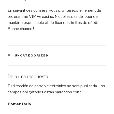
En suivant ces conseils, vous profiterez pleinement du
programme VIP Vegasino. N’oubliez pas de jouer de
manière responsable et de fixer des limites de dépôt.
Bonne chance !
CATEGORÍAS
UNCATEGORIZED
Deja una respuesta
Tu dirección de correo electrónico no será publicada.
Los
campos obligatorios están marcados con
*
Comentario