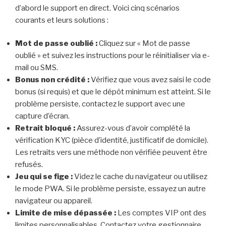
d’abord le support en direct. Voici cinq scénarios
courants et leurs solutions :
Mot de passe oublié :
Cliquez sur « Mot de passe
oublié » et suivez les instructions pour le réinitialiser via e-
mail ou SMS.
Bonus non crédité :
Vérifiez que vous avez saisi le code
bonus (si requis) et que le dépôt minimum est atteint. Si le
problème persiste, contactez le support avec une
capture d’écran.
Retrait bloqué :
Assurez-vous d’avoir complété la
vérification KYC (pièce d’identité, justificatif de domicile).
Les retraits vers une méthode non vérifiée peuvent être
refusés.
Jeu qui se fige :
Videz le cache du navigateur ou utilisez
le mode PWA. Si le problème persiste, essayez un autre
navigateur ou appareil.
Limite de mise dépassée :
Les comptes VIP ont des
limites personnalisables. Contactez votre gestionnaire