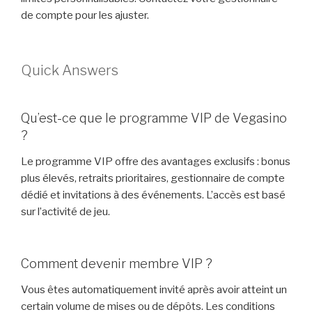
de compte pour les ajuster.
Quick Answers
Qu’est-ce que le programme VIP de Vegasino
?
Le programme VIP offre des avantages exclusifs : bonus
plus élevés, retraits prioritaires, gestionnaire de compte
dédié et invitations à des événements. L’accès est basé
sur l’activité de jeu.
Comment devenir membre VIP ?
Vous êtes automatiquement invité après avoir atteint un
certain volume de mises ou de dépôts. Les conditions