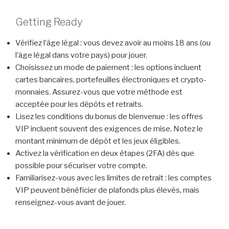
Getting Ready
Vérifiez l’âge légal : vous devez avoir au moins 18 ans (ou
l’âge légal dans votre pays) pour jouer.
Choisissez un mode de paiement : les options incluent
cartes bancaires, portefeuilles électroniques et crypto-
monnaies. Assurez-vous que votre méthode est
acceptée pour les dépôts et retraits.
Lisez les conditions du bonus de bienvenue : les offres
VIP incluent souvent des exigences de mise. Notez le
montant minimum de dépôt et les jeux éligibles.
Activez la vérification en deux étapes (2FA) dès que
possible pour sécuriser votre compte.
Familiarisez-vous avec les limites de retrait : les comptes
VIP peuvent bénéficier de plafonds plus élevés, mais
renseignez-vous avant de jouer.