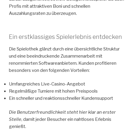
Profis mit attraktiven Boni und schnellen
Auszahlungsraten zu überzeugen.
Ein erstklassiges Spielerlebnis entdecken
Die Spielothek glänzt durch eine übersichtliche Struktur
und eine beeindruckende Zusammenarbeit mit
renommierten Softwareanbietern. Kunden profitieren
besonders von den folgenden Vorteilen:
Umfangreiches Live-Casino-Angebot
Regelmäßige Turniere mit hohen Preispools
Ein schneller und reaktionsschneller Kundensupport
Die Benutzerfreundlichkeit steht hier klar an erster
Stelle
, damit jeder Besucher ein nahtloses Erlebnis
genießt.