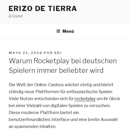
Saltar
ERIZO DE TIERRA
al
¡Erízate!
contenido
Menú
PUBLICADO
MAYO 21, 2026
POR
SDI
EL
Warum Rocketplay bei deutschen
Spielern immer beliebter wird
Die Welt der Online-Casinos wächst stetig und bietet
ständig neue Plattformen für enthusiastische Spieler.
Viele Nutzer entscheiden sich für
rocketplay
um ihr Glück
bei einer Vielzahl von digitalen Spielen zu versuchen.
Diese moderne Plattform bietet ein
benutzerfreundliches Interface und eine breite Auswahl
an spannenden Inhalten.