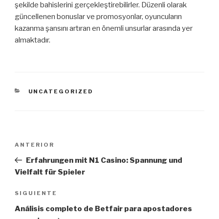
şekilde bahislerini gerçekleştirebilirler. Düzenli olarak
güncellenen bonuslar ve promosyonlar, oyuncuların
kazanma şansını artıran en önemli unsurlar arasında yer
almaktadır.
CATEGORÍAS
UNCATEGORIZED
Navegación
Entrada
ANTERIOR
de
anterior:
Erfahrungen mit N1 Casino: Spannung und
entradas
Vielfalt für Spieler
Siguiente
SIGUIENTE
entrada
Análisis completo de Betfair para apostadores