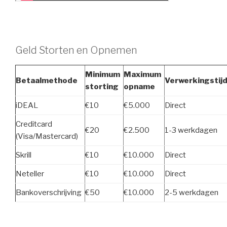
Geld Storten en Opnemen
Minimum
Maximum
Betaalmethode
Verwerkingstij
storting
opname
iDEAL
€10
€5.000
Direct
Creditcard
€20
€2.500
1-3 werkdagen
(Visa/Mastercard)
Skrill
€10
€10.000
Direct
Neteller
€10
€10.000
Direct
Bankoverschrijving
€50
€10.000
2-5 werkdagen