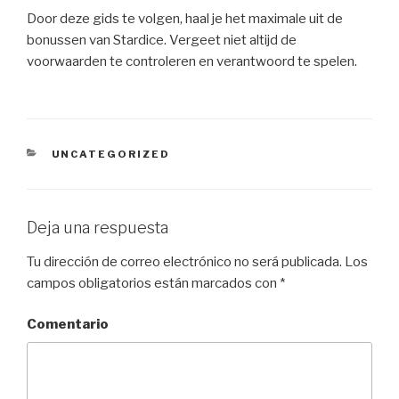
Door deze gids te volgen, haal je het maximale uit de
bonussen van Stardice. Vergeet niet altijd de
voorwaarden te controleren en verantwoord te spelen.
CATEGORÍAS
UNCATEGORIZED
Deja una respuesta
Tu dirección de correo electrónico no será publicada.
Los
campos obligatorios están marcados con
*
Comentario