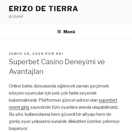
Saltar
ERIZO DE TIERRA
al
¡Erízate!
contenido
Menú
PUBLICADO
JUNIO 16, 2026
POR
SDI
EL
Superbet Casino Deneyimi ve
Avantajları
Online bahis dünyasında eğlenceli zaman geçirmek
isteyen oyuncular için pek çok farklı seçenek
bulunmaktadır. Platformun güncel adresi olan
superbet
resmi giriş
sayesinde tüm oyunlara anında ulaşabilirsiniz.
Bu site, kullanıcılarına hem güvenli bir altyapı hem de
geniş oyun yelpazesi sunarak dikkatleri üzerine çekmeyi
başarıyor.