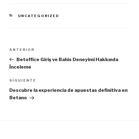
CATEGORÍAS
UNCATEGORIZED
Navegación
Entrada
ANTERIOR
de
anterior:
Betoffice Giriş ve Bahis Deneyimi Hakkında
entradas
İnceleme
Siguiente
SIGUIENTE
entrada
Descubre la experiencia de apuestas definitiva en
Betano