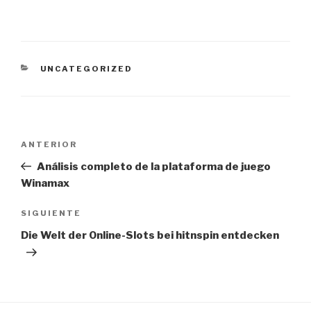
CATEGORÍAS
UNCATEGORIZED
Navegación
Entrada
ANTERIOR
de
anterior:
Análisis completo de la plataforma de juego
entradas
Winamax
Siguiente
SIGUIENTE
entrada
Die Welt der Online-Slots bei hitnspin entdecken