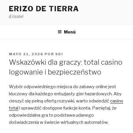
Saltar
ERIZO DE TIERRA
al
¡Erízate!
contenido
Menú
PUBLICADO
MAYO 21, 2026
POR
SDI
EL
Wskazówki dla graczy: total casino
logowanie i bezpieczeństwo
Wybór odpowiedniego miejsca do zabawy online jest
kluczowy dla każdego entuzjasty gier hazardowych. Aby
cieszyć się pełną ofertą rozrywki, warto odwiedzić
casino
total
i sprawdzić dostępne funkcje konta. Pamiętaj, że
odpowiedzialna gra to podstawa udanego
doświadczenia w świecie wirtualnych automatów.