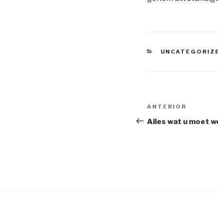
CATEGORÍAS
UNCATEGORIZ
Navegación
Entrada
ANTERIOR
de
anterior:
Alles wat u moet w
entradas