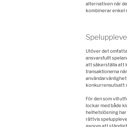
alternativen när d
kombinerar enkel na
Speluppleve
Utöver det omfatta
ansvarsfullt spelan
att säkerställa att
transaktionerna
när
användarvänlighet 
konkurrensutsatt 
För den som vill ut
lockar med både kl
helhetslösning har 
rättvis speluppleve
genom att ständigt