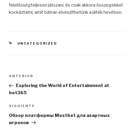
felelősségteljesen játszani, és csak akkora összegekkel
kockáztatni, amit bátran elveszíthetünk a játék hevében.
CATEGORÍAS
UNCATEGORIZED
Navegación
Entrada
ANTERIOR
de
anterior:
Exploring the World of Entertainment at
entradas
bet365
Siguiente
SIGUIENTE
entrada
Обзор платформы Mostbet для азартных
игроков