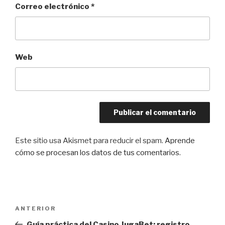
Correo electrónico
*
Web
Este sitio usa Akismet para reducir el spam.
Aprende
cómo se procesan los datos de tus comentarios
.
Navegación
Entrada
ANTERIOR
de
anterior:
Guía práctica del Casino JugaBet: registro,