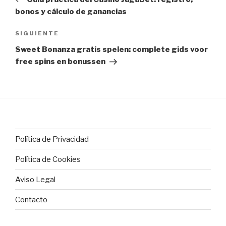
entradas
bonos y cálculo de ganancias
Siguiente
SIGUIENTE
entrada
Sweet Bonanza gratis spelen: complete gids voor
free spins en bonussen
Política de Privacidad
Política de Cookies
Aviso Legal
Contacto