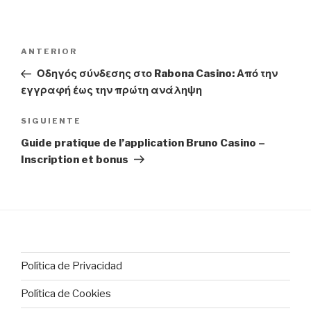
Navegación
Entrada
ANTERIOR
de
anterior:
Οδηγός σύνδεσης στο Rabona Casino: Από την
entradas
εγγραφή έως την πρώτη ανάληψη
Siguiente
SIGUIENTE
entrada
Guide pratique de l’application Bruno Casino –
Inscription et bonus
Política de Privacidad
Política de Cookies