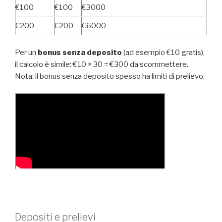
€100
€100
€3000
€200
€200
€6000
Per un
bonus senza deposito
(ad esempio €10 gratis),
il calcolo è simile: €10 × 30 = €300 da scommettere.
Nota: il bonus senza deposito spesso ha limiti di prelievo.
Depositi e prelievi