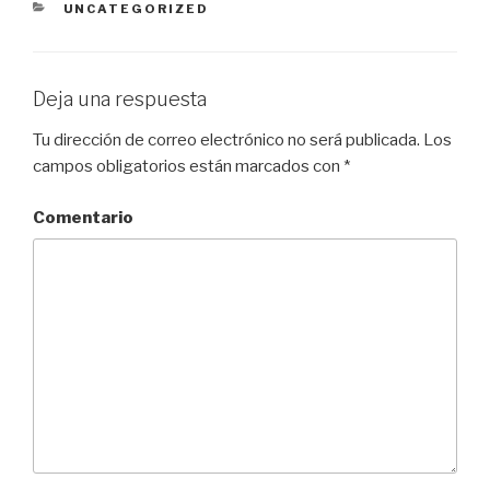
CATEGORÍAS
UNCATEGORIZED
Deja una respuesta
Tu dirección de correo electrónico no será publicada.
Los
campos obligatorios están marcados con
*
Comentario