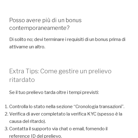
Posso avere più di un bonus
contemporaneamente?
Di solito no; devi terminare i requisiti di un bonus prima di
attivarne un altro.
Extra Tips: Come gestire un prelievo
ritardato
Se il tuo prelievo tarda oltre i tempi previsti:
Controlla lo stato nella sezione “Cronologia transazioni”.
Verifica di aver completato la verifica KYC (spesso è la
causa del ritardo).
Contatta il supporto via chat o email, fornendo il
reference ID del prelievo.