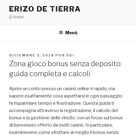
Saltar
ERIZO DE TIERRA
al
¡Erízate!
contenido
Menú
PUBLICADO
DICIEMBRE 3, 2018
POR
SDI
EL
Zona gioco bonus senza deposito:
guida completa e calcoli
Aprire un conto presso un casinò online è rapido, ma
sapere esattamente cosa aspettarsi in ogni passaggio
fa risparmiare tempo e frustrazione. Questa guida ti
accompagna attraverso la registrazione, il calcolo del
bonus e la gestione delle vincite, con un focus sul bonus
di benvenuto offerto da molti casinò. In particolare,
esamineremo come sfruttare al meglio il bonus senza