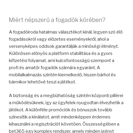
Miért népszerű a fogadók körében?
A fogadóiroda hatalmas választékot kínál, legyen szó élő
fogadásokról vagy előzetes eseményekről, ahol a
versenyképes oddsok garantálják a minőségi élményt.
Különösen előnyös a platform stabilitása és a gyors
kifizetési folyamat, ami kulcsfontosságú szempont a
profi és amatőr fogadók számára egyaránt. A
mobilalkalmazás szintén kiemelkedő, hiszen bárhol és
bármikor lehetővé teszi a játékot.
A biztonság és a megbízhatóság szintén központi pillérei
a működésüknek, így az ügyfelek nyugodtan élvezhetik a
játékot. A különféle promóciók és bónuszok tovább
színesítik a kínálatot, amit mindenképpen érdemes
kihasználni a regisztrációt követően. Összességében a
bet365 egy komplex rendszer, amely minden igényt