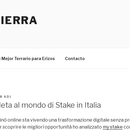
TIERRA
 Mejor Terrario para Erizos
Contacto
R
SDI
ta al mondo di Stake in Italia
inò online sta vivendo una trasformazione digitale senza pr
er scoprire le migliori opportunità ho analizzato
my stake
co