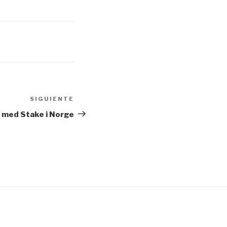
SIGUIENTE
Siguiente
entrada
 med Stake i Norge