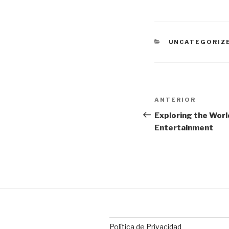
CATEGORÍAS
UNCATEGORIZ
Navegación
Entrada
ANTERIOR
de
anterior:
Exploring the Wor
Entertainment
entradas
Política de Privacidad