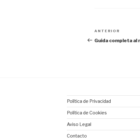
Navegación
Entrada
ANTERIOR
de
anterior:
Guida completa al m
entradas
Política de Privacidad
Política de Cookies
Aviso Legal
Contacto