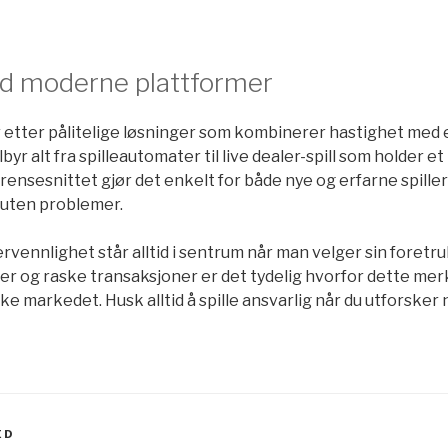
d moderne plattformer
r etter pålitelige løsninger som kombinerer hastighet med 
ilbyr alt fra spilleautomater til live dealer-spill som holder e
 grensesnittet gjør det enkelt for både nye og erfarne spille
uten problemer.
vennlighet står alltid i sentrum når man velger sin foretru
r og raske transaksjoner er det tydelig hvorfor dette merke
ke markedet. Husk alltid å spille ansvarlig når du utforsker
ED