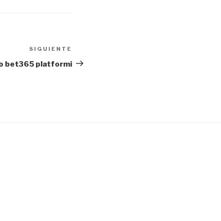
SIGUIENTE
Siguiente
entrada
 o bet365 platformi