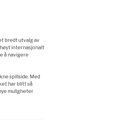
et bredt utvalg av
t høyt internasjonalt
re å navigere
kne spillside. Med
t har blitt så
 nye muligheter