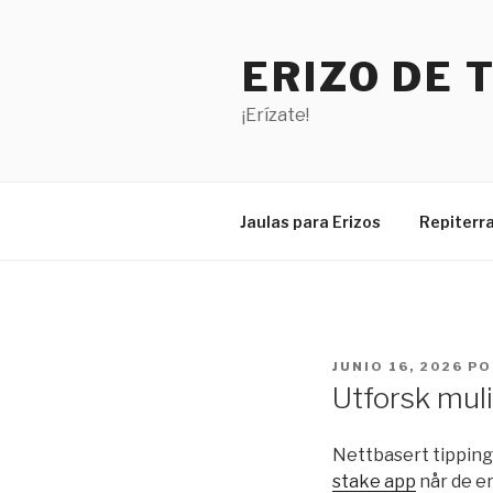
Saltar
al
ERIZO DE 
contenido
¡Erízate!
Jaulas para Erizos
Repiterra
PUBLICADO
JUNIO 16, 2026
PO
EL
Utforsk mul
Nettbasert tipping 
stake app
når de er