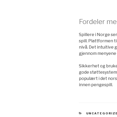
Fordeler me
Spillere i Norge se
spill. Plattformen t
nivå. Det intuitive
gjennom menyene 
Sikkerhet og bruker
gode støttesysteme
populært i det nors
innen pengespill.
CATEGORÍAS
UNCATEGORIZ