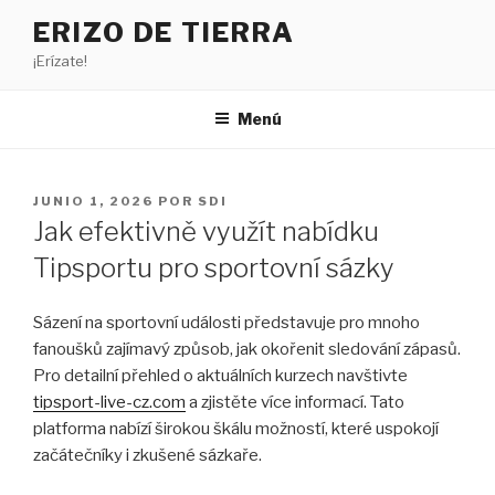
Saltar
ERIZO DE TIERRA
al
¡Erízate!
contenido
Menú
PUBLICADO
JUNIO 1, 2026
POR
SDI
EL
Jak efektivně využít nabídku
Tipsportu pro sportovní sázky
Sázení na sportovní události představuje pro mnoho
fanoušků zajímavý způsob, jak okořenit sledování zápasů.
Pro detailní přehled o aktuálních kurzech navštivte
tipsport-live-cz.com
a zjistěte více informací. Tato
platforma nabízí širokou škálu možností, které uspokojí
začátečníky i zkušené sázkaře.