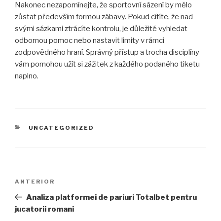
Nakonec nezapomínejte, že sportovní sázení by mělo
zůstat především formou zábavy. Pokud cítíte, že nad
svými sázkami ztrácíte kontrolu, je důležité vyhledat
odbornou pomoc nebo nastavit limity v rámci
zodpovědného hraní. Správný přístup a trocha disciplíny
vám pomohou užít si zážitek z každého podaného tiketu
naplno.
CATEGORÍAS
UNCATEGORIZED
Navegación
Entrada
ANTERIOR
de
anterior:
Analiza platformei de pariuri Totalbet pentru
entradas
jucatorii romani