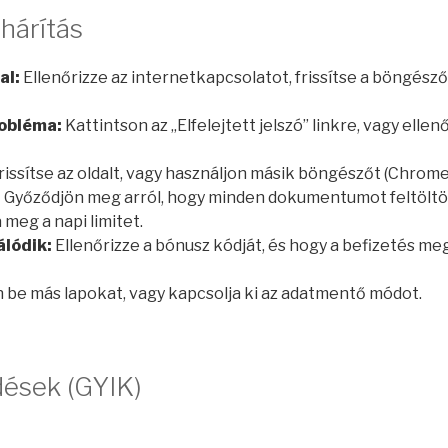
hárítás
al:
Ellenőrizze az internetkapcsolatot, frissítse a böngészőt
robléma:
Kattintson az „Elfelejtett jelszó” linkre, vagy ellen
rissítse az oldalt, vagy használjon másik böngészőt (Chrome,
:
Győződjön meg arról, hogy minden dokumentumot feltöltött
meg a napi limitet.
álódik:
Ellenőrizze a bónusz kódját, és hogy a befizetés meg
 be más lapokat, vagy kapcsolja ki az adatmentő módot.
dések (GYIK)