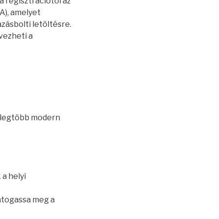
a regisztrációtól az
A), amelyet
zásbolti letöltésre.
vezheti a
A legtöbb modern
 a helyi
látogassa meg a