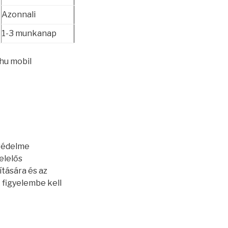
Azonnali
1-3 munkanap
.hu mobil
 védelme
elelős
ítására és az
 figyelembe kell