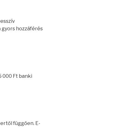
resszív
 gyors hozzáférés
5 000 Ft banki
ertől függően. E-