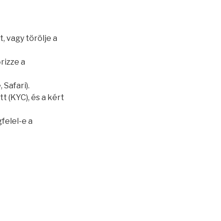
, vagy törölje a
őrizze a
 Safari).
 (KYC), és a kért
felel-e a