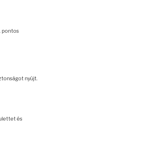
A pontos
iztonságot nyújt.
ulettet és