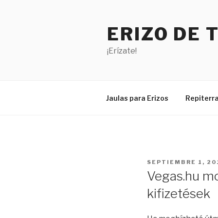
Saltar
al
ERIZO DE 
contenido
¡Erízate!
Jaulas para Erizos
Repiterra
PUBLICADO
SEPTIEMBRE 1, 20
EL
Vegas.hu mo
kifizetések