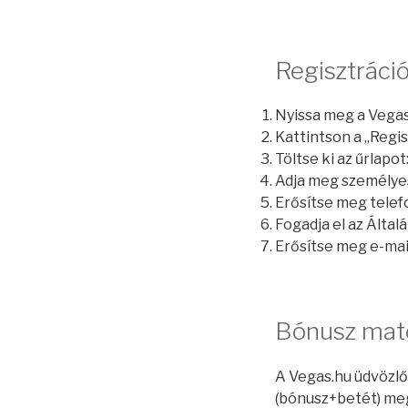
Regisztráció
Nyissa meg a Vegas
Kattintson a „Regis
Töltse ki az űrlapo
Adja meg személyes 
Erősítse meg tele
Fogadja el az Által
Erősítse meg e-mail
Bónusz mate
A Vegas.hu üdvözlő
(bónusz+betét) me