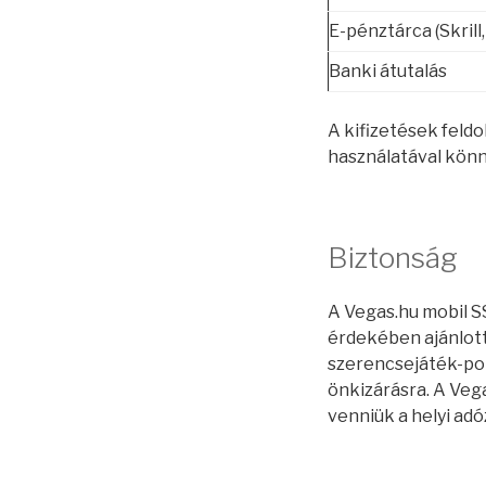
E-pénztárca (Skrill,
Banki átutalás
A kifizetések feld
használatával könny
Biztonság
A Vegas.hu mobil S
érdekében ajánlott
szerencsejáték-poli
önkizárásra. A Veg
venniük a helyi adó