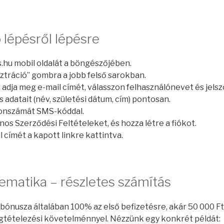
 lépésről lépésre
.hu mobil oldalát a böngészőjében.
ztráció” gombra a jobb felső sarokban.
t: adja meg e-mail címét, válasszon felhasználónevet és jelsz
adatait (név, születési dátum, cím) pontosan.
fonszámát SMS-kóddal.
ános Szerződési Feltételeket, és hozza létre a fiókot.
 címét a kapott linkre kattintva.
matika – részletes számítás
bónusza általában 100% az első befizetésre, akár 50 000 Ft
gtételezési követelménnyel. Nézzünk egy konkrét példát: