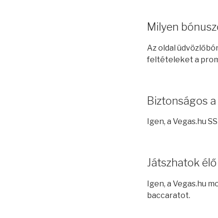
Milyen bónusz
Az oldal üdvözlőbó
feltételeket a prom
Biztonságos a
Igen, a Vegas.hu SS
Játszhatok élő
Igen, a Vegas.hu mo
baccaratot.