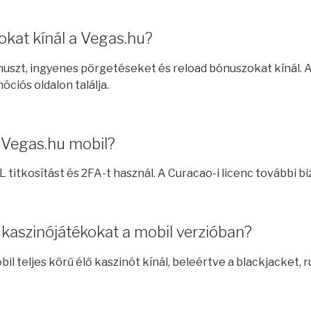
okat kínál a Vegas.hu?
nuszt, ingyenes pörgetéseket és reload bónuszokat kínál. 
óciós oldalon találja.
 Vegas.hu mobil?
L titkosítást és 2FA-t használ. A Curacao-i licenc további b
 kaszinójátékokat a mobil verzióban?
bil teljes körű élő kaszinót kínál, beleértve a blackjacket, r