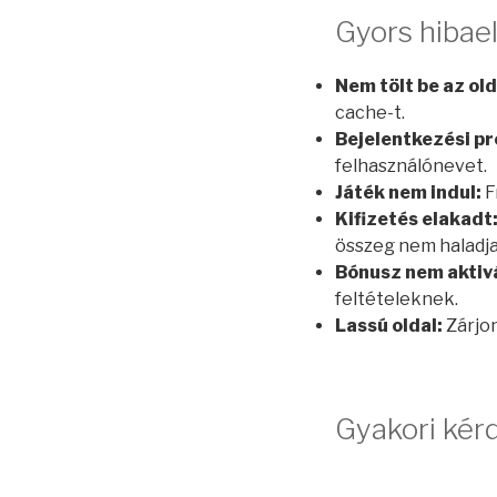
Gyors hibael
Nem tölt be az old
cache-t.
Bejelentkezési p
felhasználónevet.
Játék nem indul:
F
Kifizetés elakadt
összeg nem haladja 
Bónusz nem aktiv
feltételeknek.
Lassú oldal:
Zárjon
Gyakori kér