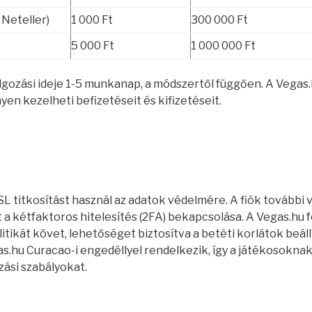
 Neteller)
1 000 Ft
300 000 Ft
5 000 Ft
1 000 000 Ft
olgozási ideje 1-5 munkanap, a módszertől függően. A Vegas
en kezelheti befizetéseit és kifizetéseit.
SL titkosítást használ az adatok védelmére. A fiók további
 a kétfaktoros hitelesítés (2FA) bekapcsolása. A Vegas.hu f
tikát követ, lehetőséget biztosítva a betéti korlátok beáll
as.hu Curacao-i engedéllyel rendelkezik, így a játékosoknak
zási szabályokat.