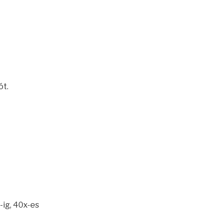
ót.
-ig, 40x-es