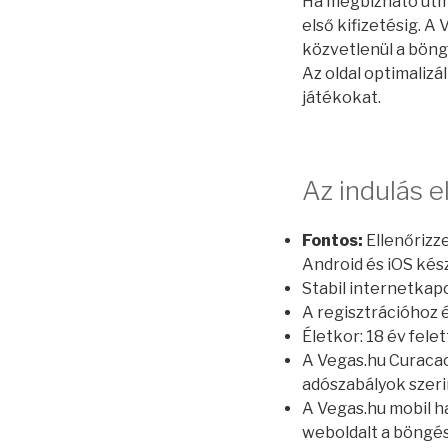
Ha megbízható útm
első kifizetésig. 
közvetlenül a böngé
Az oldal optimalizá
játékokat.
Az indulás e
Fontos:
Ellenőrizze
Android és iOS kés
Stabil internetkapc
A regisztrációhoz 
Életkor: 18 év felet
A Vegas.hu Curacao-
adószabályok szeri
A Vegas.hu mobil h
weboldalt a böngé