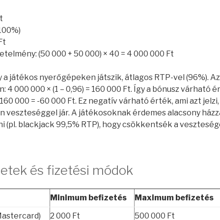
t
(100%)
Ft
telmény: (50 000 + 50 000) × 40 = 4 000 000 Ft
y a játékos nyerőgépeken játszik, átlagos RTP-vel (96%). Az
 4 000 000 × (1 – 0,96) = 160 000 Ft. Így a bónusz várható é
160 000 = -60 000 Ft. Ez negatív várható érték, ami azt jelzi
ban veszteséggel jár. A játékosoknak érdemes alacsony ház
ni (pl. blackjack 99,5% RTP), hogy csökkentsék a veszteség
etek és fizetési módok
Minimum befizetés
Maximum befizetés
Mastercard)
2 000 Ft
500 000 Ft