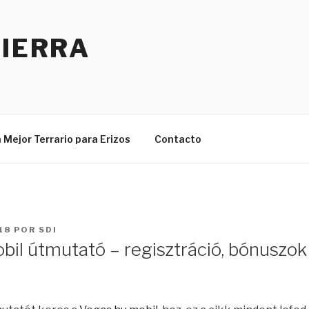
TIERRA
 Mejor Terrario para Erizos
Contacto
18
POR
SDI
bil útmutató – regisztráció, bónuszok