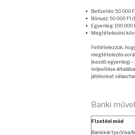
Befizetés: 50 000 F
Bónusz: 50 000 Ft 
Egyenleg: 100 000 
Megtételezési köve
Feltételezzük, hog
megtételezés során:
(kezdő egyenleg) – 
teljesítése általá
játékokat választa
Banki művel
Fizetési mód
Bankkártya (Visa/