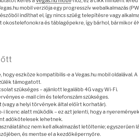
utatót keres a
Vegas.hu mobil
-hoz, ez a cikk mindent lefed 
A Vegas.hu mobil verziója egy progresszív webalkalmazás (PW
szőből indíthat el, így nincs szüég telepítésre vagy alkalma
lt okostelefonokra és táblagépekre, így bárhol, bármikor él
lőtt
, hogy eszköze kompatibilis-e a Vegas.hu mobil oldalával. 
zülék támogatott.
solat szükséges – ajánlott legalább 4G vagy Wi-Fi.
érvényes e-mail cím és telefonszám szükséges.
t (vagy a helyi törvények által előírt korhatár).
i licenc alatt működik – ez azt jelenti, hogy a nyeremények
nt adókötelesek lehetnek.
asználatához nem kell alkalmazást letöltenie; egyszerűen 
szőjében, és mentse el a kezdőképernyőre.