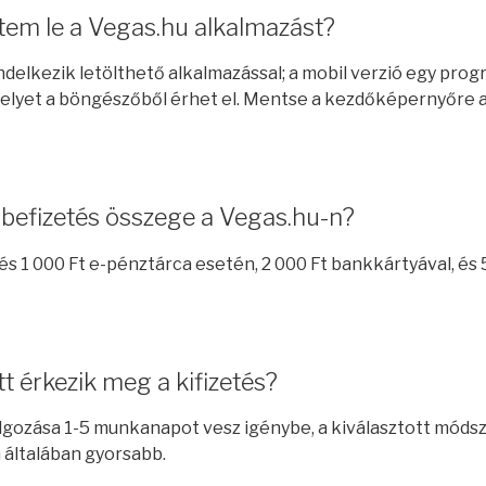
tem le a Vegas.hu alkalmazást?
delkezik letölthető alkalmazással; a mobil verzió egy prog
elyet a böngészőből érhet el. Mentse a kezdőképernyőre a
 befizetés összege a Vegas.hu-n?
és 1 000 Ft e-pénztárca esetén, 2 000 Ft bankkártyával, és 
tt érkezik meg a kifizetés?
olgozása 1-5 munkanapot vesz igénybe, a kiválasztott módsz
általában gyorsabb.