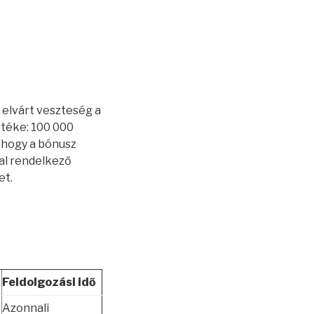
 elvárt veszteség a
rtéke: 100 000
, hogy a bónusz
zal rendelkező
et.
Feldolgozási idő
Azonnali