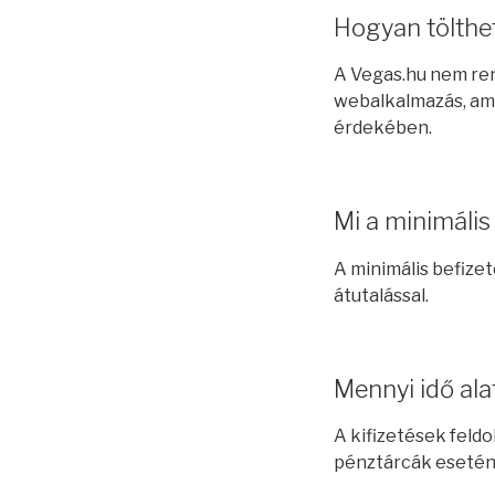
Hogyan tölthe
A Vegas.hu nem ren
webalkalmazás, am
érdekében.
Mi a minimális
A minimális befizet
átutalással.
Mennyi idő ala
A kifizetések feld
pénztárcák esetén 